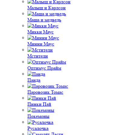
Малыш и Карлсон
Маша и медведь
Микки Маус
Минни Маус
Мстители
Оптимус Прайм
Панда
Паровозик Томас
Пинки Пай
Покемоны
Русалочка