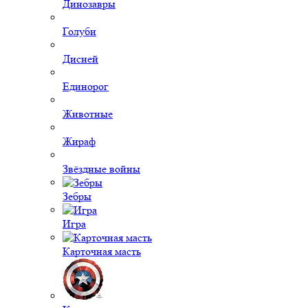
Динозавры
Голуби
Дисней
Единорог
Животные
Жираф
Звёздные войны
Зебры
Игра
Карточная масть