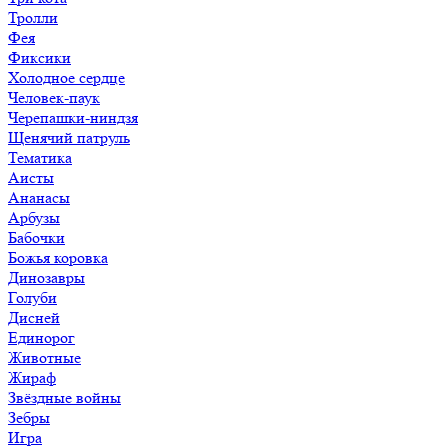
Тролли
Фея
Фиксики
Холодное сердце
Человек-паук
Черепашки-ниндзя
Щенячий патруль
Тематика
Аисты
Ананасы
Арбузы
Бабочки
Божья коровка
Динозавры
Голуби
Дисней
Единорог
Животные
Жираф
Звёздные войны
Зебры
Игра