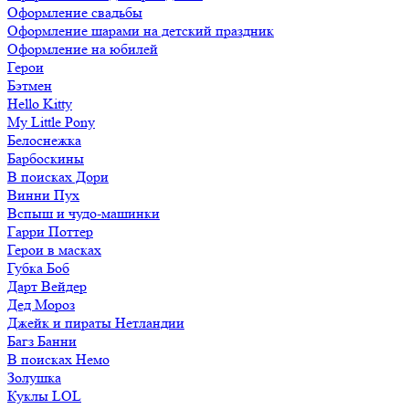
Оформление свадьбы
Оформление шарами на детский праздник
Оформление на юбилей
Герои
Бэтмен
Hello Kitty
My Little Pony
Белоснежка
Барбоскины
В поисках Дори
Винни Пух
Вспыш и чудо-машинки
Гарри Поттер
Герои в масках
Губка Боб
Дарт Вейдер
Дед Мороз
Джейк и пираты Нетландии
Багз Банни
В поисках Немо
Золушка
Куклы LOL