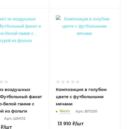
из воздушных
Композиция в голубом
Футбольный фанат
цвете с футбольными
о-белой гамме с
мячами
й из фольги
Много
Арт.: ВП1201
Арт.: ШМ112
13 910
₽
/шт
₽
/шт