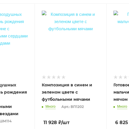
здушных
Композиция в синем и
Готово
нь рождения
зеленом цвете с
мальчи
футбольными мячами
мячом
нными
Много
Арт.: ВП1202
Много
звездами
 ШМ114
11 928
₽
/шт
6 825