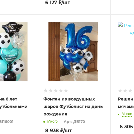
6 127
₽
/шт
а 6 лет
Фонтан из воздушных
Решен
футбольными
шаров Футболист на день
мячами
рождения
Много
 ВП6001
Много
Арт.: ДБ170
6 305
8 938
₽
/шт