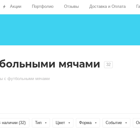
Акции
Портфолио
Отзывы
Доставка и Оплата
Г
тбольными мячами
32
ы с футбольными мячами
 наличии (
32
)
Тип
Цвет
Форма
Событие
О