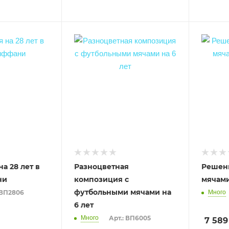
а 28 лет в
Разноцветная
Решен
ни
композиция с
мячами
футбольными мячами на
 ВП2806
Много
6 лет
Много
Арт.: ВП6005
7 589