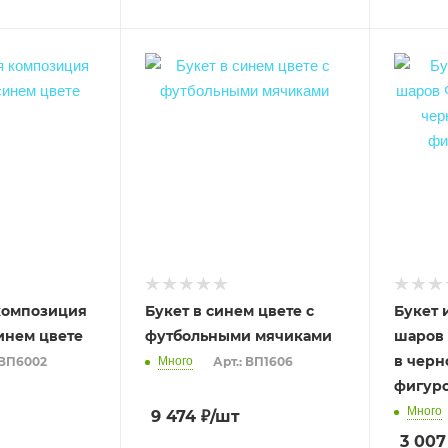
композиция
Букет в синем цвете с
Букет 
инем цвете
футбольными мячиками
шаров 
в черн
 ВП6002
Много
Арт.: ВП1606
фигуро
Много
9 474
₽
/шт
3 007