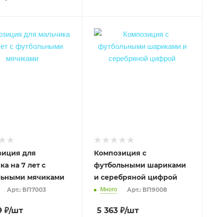
зиция для
Композиция с
ка на 7 лет с
футбольными шариками
льными мячиками
и серебряной цифрой
Арт.: ВП7003
Много
Арт.: ВП9008
9
₽
/шт
5 363
₽
/шт