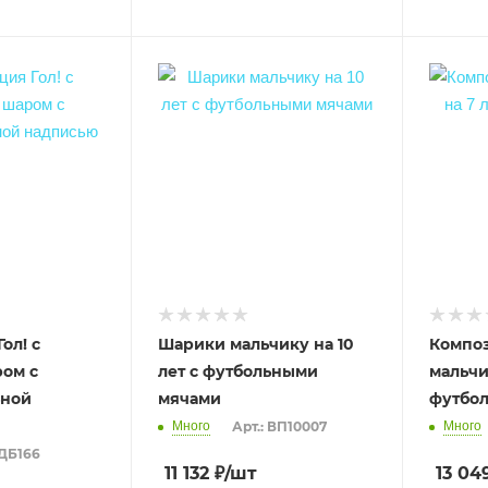
ол! с
Шарики мальчику на 10
Компо
ом с
лет с футбольными
мальчи
ьной
мячами
футбо
Много
Арт.: ВП10007
Много
 ДБ166
11 132
₽
/шт
13 04