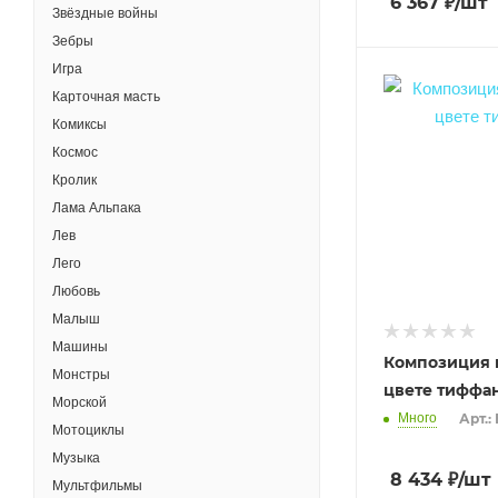
6 367
₽
/шт
Звёздные войны
Зебры
Игра
Карточная масть
Комиксы
Космос
Кролик
Лама Альпака
Лев
Лего
Любовь
Малыш
Машины
Композиция н
Монстры
цвете тиффа
Морской
Много
Арт.:
Мотоциклы
Музыка
8 434
₽
/шт
Мультфильмы