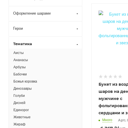
Оформление шарами
Герои
Тематика
Аисты
Ананасы
Арбузы
Бабочки
Божья коровка
Букет из во
Динозавры
шаров на де
Голуби
мужчине с
Дисней
фольгирова
Единорог
сердцами и 
Животные
Много
Арт.:
Жираф