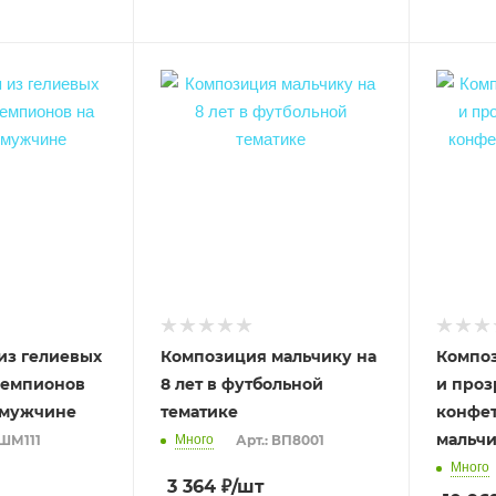
из гелиевых
Композиция мальчику на
Композ
чемпионов
8 лет в футбольной
и проз
 мужчине
тематике
конфет
мальчи
 ШМ111
Много
Арт.: ВП8001
Много
3 364
₽
/шт