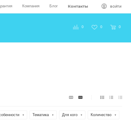
арантия
Компания
Блог
Контакты
ВОЙТИ
0
0
0
собенности
Тематика
Для кого
Количество