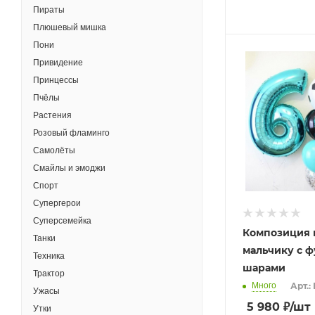
Пираты
Плюшевый мишка
Пони
Привидение
Принцессы
Пчёлы
Растения
Розовый фламинго
Самолёты
Смайлы и эмоджи
Спорт
Супергерои
Суперсемейка
Композиция н
Танки
мальчику с 
Техника
шарами
Трактор
Много
Арт.:
Ужасы
5 980
₽
/шт
Утки