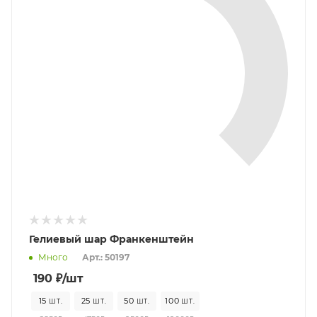
Гелиевый шар Франкенштейн
Много
Арт.: 50197
190
₽
/шт
15
25
50
100
ШТ.
ШТ.
ШТ.
ШТ.