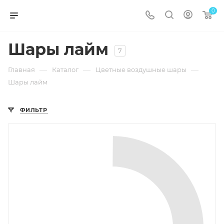
0
Шары лайм
7
—
—
—
Главная
Каталог
Цветные воздушные шары
Шары лайм
ФИЛЬТР