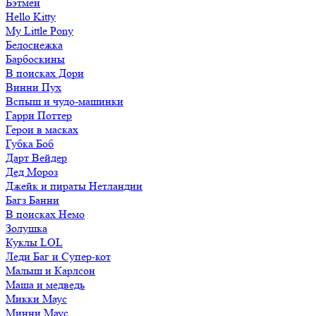
Бэтмен
Hello Kitty
My Little Pony
Белоснежка
Барбоскины
В поисках Дори
Винни Пух
Вспыш и чудо-машинки
Гарри Поттер
Герои в масках
Губка Боб
Дарт Вейдер
Дед Мороз
Джейк и пираты Нетландии
Багз Банни
В поисках Немо
Золушка
Куклы LOL
Леди Баг и Супер-кот
Малыш и Карлсон
Маша и медведь
Микки Маус
Минни Маус