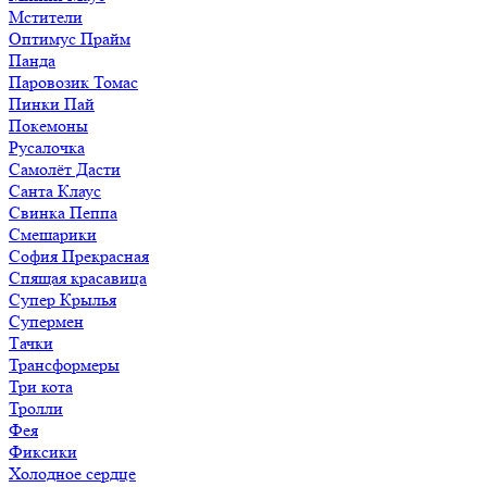
Мстители
Оптимус Прайм
Панда
Паровозик Томас
Пинки Пай
Покемоны
Русалочка
Самолёт Дасти
Санта Клаус
Свинка Пеппа
Смешарики
София Прекрасная
Спящая красавица
Супер Крылья
Супермен
Тачки
Трансформеры
Три кота
Тролли
Фея
Фиксики
Холодное сердце