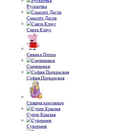
Русалочка
Самолёт Дасти
Санта Клаус
Свинка Пеппа
Смешарики
София Прекрасная
Спящая красавица
Супер Крылья
Супермен