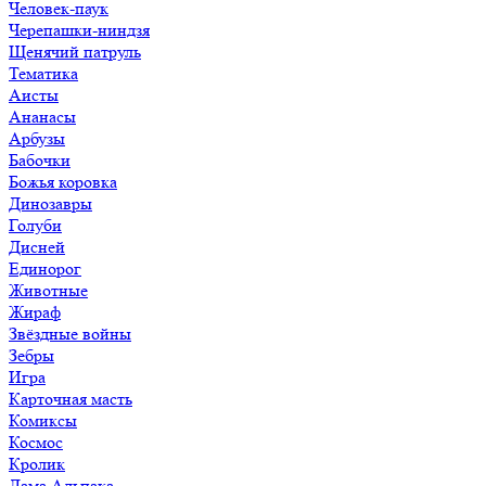
Человек-паук
Черепашки-ниндзя
Щенячий патруль
Тематика
Аисты
Ананасы
Арбузы
Бабочки
Божья коровка
Динозавры
Голуби
Дисней
Единорог
Животные
Жираф
Звёздные войны
Зебры
Игра
Карточная масть
Комиксы
Космос
Кролик
Лама Альпака