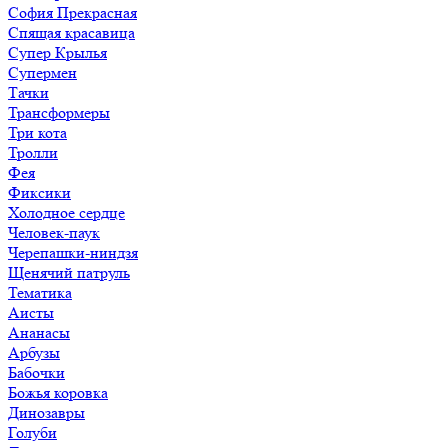
София Прекрасная
Спящая красавица
Супер Крылья
Супермен
Тачки
Трансформеры
Три кота
Тролли
Фея
Фиксики
Холодное сердце
Человек-паук
Черепашки-ниндзя
Щенячий патруль
Тематика
Аисты
Ананасы
Арбузы
Бабочки
Божья коровка
Динозавры
Голуби