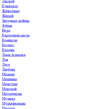
Дисней
Единорог
Животные
Жираф
Звёздные войны
Зебры
Игра
Карточная масть
Комиксы
Космос
Кролик
Лама Альпака
Лев
Лего
Любовь
Малыш
Машины
Монстры
Морской
Мотоциклы
Музыка
Мультфильмы
Пираты