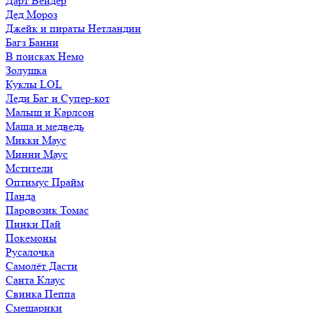
Дарт Вейдер
Дед Мороз
Джейк и пираты Нетландии
Багз Банни
В поисках Немо
Золушка
Куклы LOL
Леди Баг и Супер-кот
Малыш и Карлсон
Маша и медведь
Микки Маус
Минни Маус
Мстители
Оптимус Прайм
Панда
Паровозик Томас
Пинки Пай
Покемоны
Русалочка
Самолёт Дасти
Санта Клаус
Свинка Пеппа
Смешарики