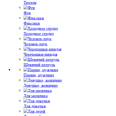
Тролли
Фея
Фиксики
Холодное сердце
Человек-паук
Черепашки-ниндзя
Щенячий патруль
Парню, мужчине
Девушке, женщине
Для мальчика
Для девочки