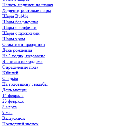
Печать, надписи на шарах
Ходячие, ростовые шары
Шары Bubble
Шары без рисунка
Шары с конфетти
Шары с приколами
Шары хром
Событие и праздники
День рождения
На 1 годик, годовасие
Выписка из роддома
Определение пола
Юбилей
Свадьба
На годовщину свадьбы
День матери
14 февраля
23 февраля
8 марта
9 мая
Выпускной
Последний звонок