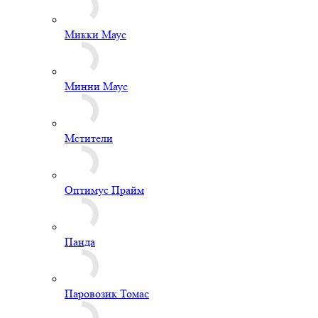
Микки Маус
Минни Маус
Мстители
Оптимус Прайм
Панда
Паровозик Томас