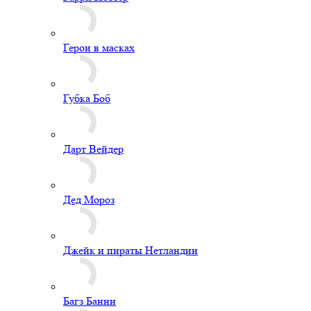
Герои в масках
Губка Боб
Дарт Вейдер
Дед Мороз
Джейк и пираты Нетландии
Багз Банни