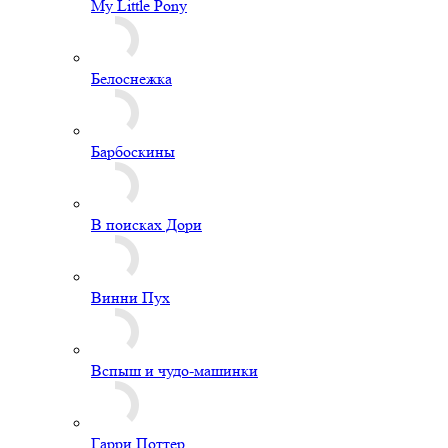
My Little Pony
Белоснежка
Барбоскины
В поисках Дори
Винни Пух
Вспыш и чудо-машинки
Гарри Поттер