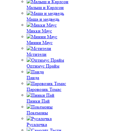
Малыш и Карлсон
Маша и медведь
Микки Маус
Минни Маус
Мстители
Оптимус Прайм
Панда
Паровозик Томас
Пинки Пай
Покемоны
Русалочка