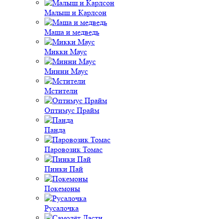
Малыш и Карлсон
Маша и медведь
Микки Маус
Минни Маус
Мстители
Оптимус Прайм
Панда
Паровозик Томас
Пинки Пай
Покемоны
Русалочка