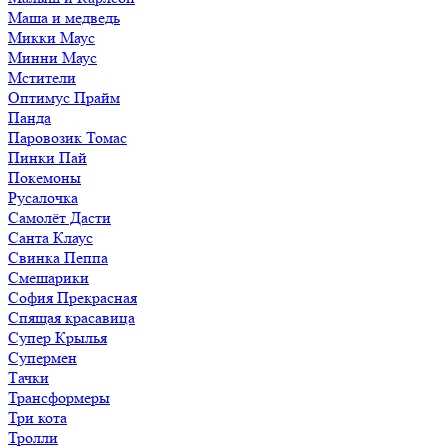
Маша и медведь
Микки Маус
Минни Маус
Мстители
Оптимус Прайм
Панда
Паровозик Томас
Пинки Пай
Покемоны
Русалочка
Самолёт Дасти
Санта Клаус
Свинка Пеппа
Смешарики
София Прекрасная
Спящая красавица
Супер Крылья
Супермен
Тачки
Трансформеры
Три кота
Тролли