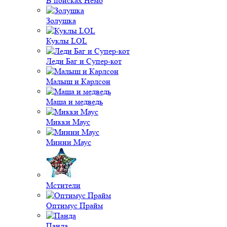
В поисках Немо
Золушка
Куклы LOL
Леди Баг и Супер-кот
Малыш и Карлсон
Маша и медведь
Микки Маус
Минни Маус
Мстители
Оптимус Прайм
Панда