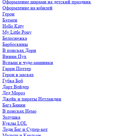
Оформление шарами на детский праздник
Оформление на юбилей
Герои
Бэтмен
Hello Kitty
My Little Pony
Белоснежка
Барбоскины
В поисках Дори
Винни Пух
Вспыш и чудо-машинки
Гарри Поттер
Герои в масках
Губка Боб
Дарт Вейдер
Дед Мороз
Джейк и пираты Нетландии
Багз Банни
В поисках Немо
Золушка
Куклы LOL
Леди Баг и Супер-кот
Малыш и Карлсон