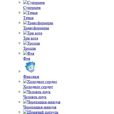
Супермен
Тачки
Трансформеры
Три кота
Тролли
Фея
Фиксики
Холодное сердце
Человек-паук
Черепашки-ниндзя