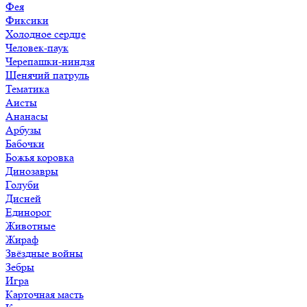
Фея
Фиксики
Холодное сердце
Человек-паук
Черепашки-ниндзя
Щенячий патруль
Тематика
Аисты
Ананасы
Арбузы
Бабочки
Божья коровка
Динозавры
Голуби
Дисней
Единорог
Животные
Жираф
Звёздные войны
Зебры
Игра
Карточная масть