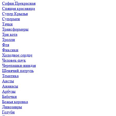
София Прекрасная
Спящая красавица
Супер Крылья
Супермен
Тачки
Трансформеры
Три кота
Тролли
Фея
Фиксики
Холодное сердце
Человек-паук
Черепашки-ниндзя
Щенячий патруль
Тематика
Аисты
Ананасы
Арбузы
Бабочки
Божья коровка
Динозавры
Голуби