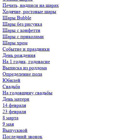
Печать, надписи на шарах
Ходячие, ростовые шары
Шары Bubble
Шары без рисунка
Шары с конфетти
Шары с приколами
Шары хром
Событие и праздники
День рождения
На 1 годик, годовасие
Выписка из роддома
Определение пола
Юбилей
Свадьба
На годовщину свадьбы
День матери
14 февраля
23 февраля
8 марта
9 мая
Выпускной
Последний звонок