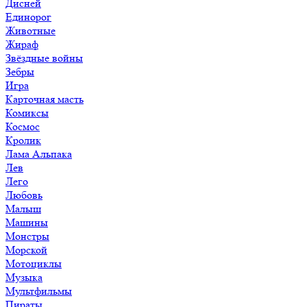
Дисней
Единорог
Животные
Жираф
Звёздные войны
Зебры
Игра
Карточная масть
Комиксы
Космос
Кролик
Лама Альпака
Лев
Лего
Любовь
Малыш
Машины
Монстры
Морской
Мотоциклы
Музыка
Мультфильмы
Пираты