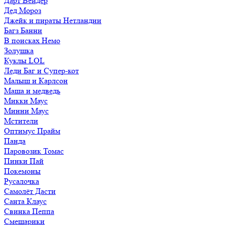
Дарт Вейдер
Дед Мороз
Джейк и пираты Нетландии
Багз Банни
В поисках Немо
Золушка
Куклы LOL
Леди Баг и Супер-кот
Малыш и Карлсон
Маша и медведь
Микки Маус
Минни Маус
Мстители
Оптимус Прайм
Панда
Паровозик Томас
Пинки Пай
Покемоны
Русалочка
Самолёт Дасти
Санта Клаус
Свинка Пеппа
Смешарики