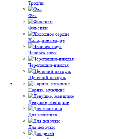
Тролли
Фея
Фиксики
Холодное сердце
Человек-паук
Черепашки-ниндзя
Щенячий патруль
Парню, мужчине
Девушке, женщине
Для мальчика
Для девочки