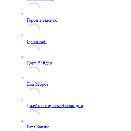
Герои в масках
Губка Боб
Дарт Вейдер
Дед Мороз
Джейк и пираты Нетландии
Багз Банни