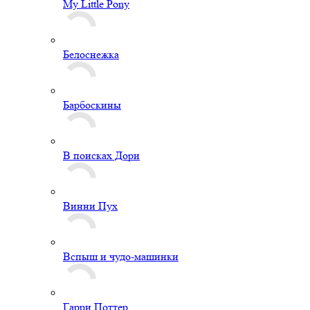
My Little Pony
Белоснежка
Барбоскины
В поисках Дори
Винни Пух
Вспыш и чудо-машинки
Гарри Поттер