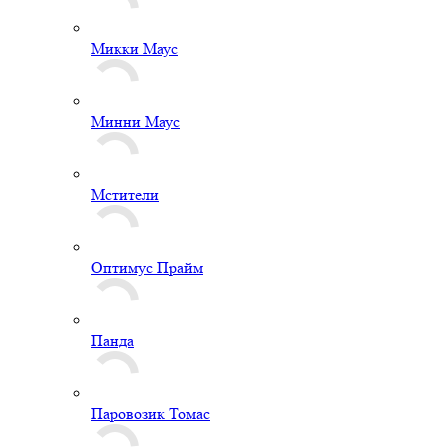
Микки Маус
Минни Маус
Мстители
Оптимус Прайм
Панда
Паровозик Томас