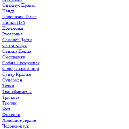
Оптимус Прайм
Панда
Паровозик Томас
Пинки Пай
Покемоны
Русалочка
Самолёт Дасти
Санта Клаус
Свинка Пеппа
Смешарики
София Прекрасная
Спящая красавица
Супер Крылья
Супермен
Тачки
Трансформеры
Три кота
Тролли
Фея
Фиксики
Холодное сердце
Человек-паук