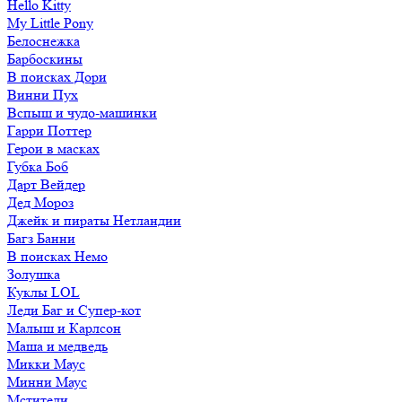
Hello Kitty
My Little Pony
Белоснежка
Барбоскины
В поисках Дори
Винни Пух
Вспыш и чудо-машинки
Гарри Поттер
Герои в масках
Губка Боб
Дарт Вейдер
Дед Мороз
Джейк и пираты Нетландии
Багз Банни
В поисках Немо
Золушка
Куклы LOL
Леди Баг и Супер-кот
Малыш и Карлсон
Маша и медведь
Микки Маус
Минни Маус
Мстители