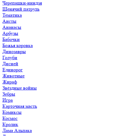
Черепашки-ниндзя
Щенячий патруль
Тематика
Аисты
Ананасы
Арбузы
Бабочки
Божья коровка
Динозавры
Голуби
Дисней
Единорог
Животные
Жираф
Звёздные войны
Зебры
Игра
Карточная масть
Комиксы
Космос
Кролик
Лама Альпака