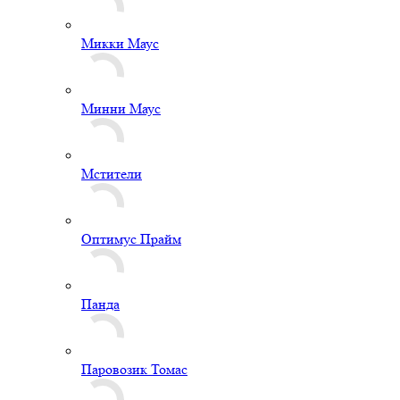
Микки Маус
Минни Маус
Мстители
Оптимус Прайм
Панда
Паровозик Томас