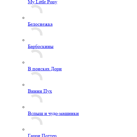
My Little Pony
Белоснежка
Барбоскины
В поисках Дори
Винни Пух
Вспыш и чудо-машинки
Гарри Поттер