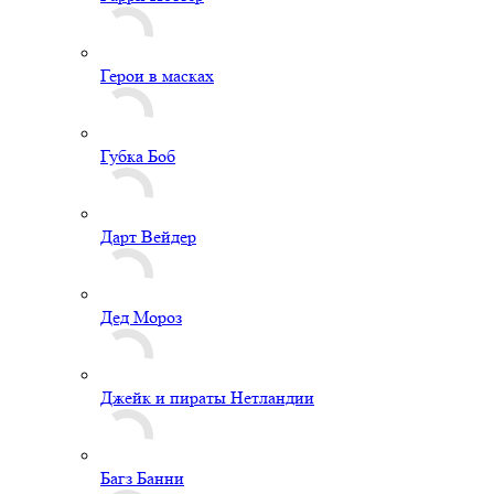
Герои в масках
Губка Боб
Дарт Вейдер
Дед Мороз
Джейк и пираты Нетландии
Багз Банни