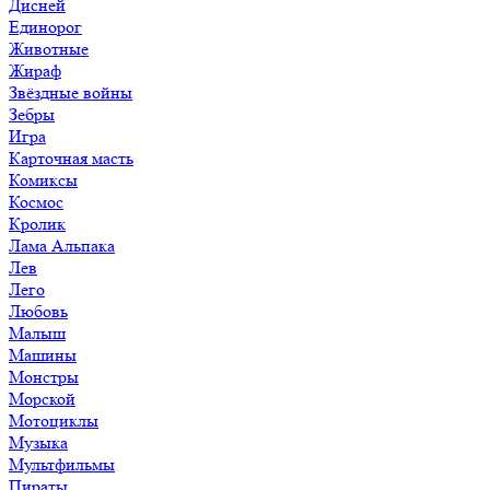
Дисней
Единорог
Животные
Жираф
Звёздные войны
Зебры
Игра
Карточная масть
Комиксы
Космос
Кролик
Лама Альпака
Лев
Лего
Любовь
Малыш
Машины
Монстры
Морской
Мотоциклы
Музыка
Мультфильмы
Пираты