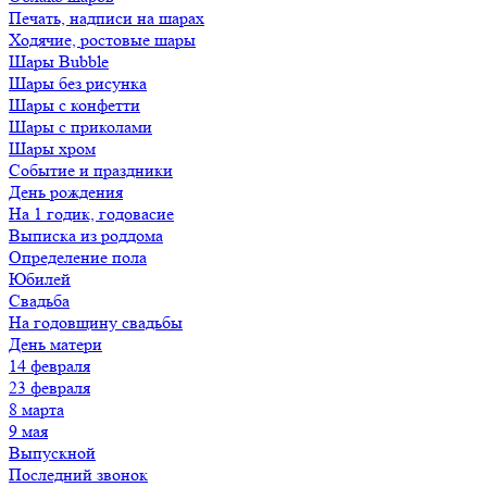
Печать, надписи на шарах
Ходячие, ростовые шары
Шары Bubble
Шары без рисунка
Шары с конфетти
Шары с приколами
Шары хром
Событие и праздники
День рождения
На 1 годик, годовасие
Выписка из роддома
Определение пола
Юбилей
Свадьба
На годовщину свадьбы
День матери
14 февраля
23 февраля
8 марта
9 мая
Выпускной
Последний звонок