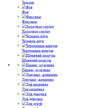
Тролли
Фея
Фиксики
Холодное сердце
Человек-паук
Черепашки-ниндзя
Щенячий патруль
Парню, мужчине
Девушке, женщине
Для мальчика
Для девочки