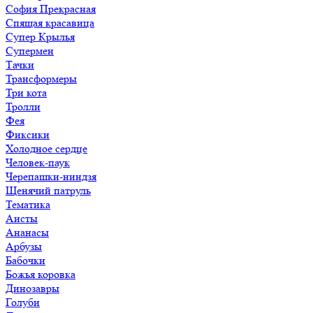
София Прекрасная
Спящая красавица
Супер Крылья
Супермен
Тачки
Трансформеры
Три кота
Тролли
Фея
Фиксики
Холодное сердце
Человек-паук
Черепашки-ниндзя
Щенячий патруль
Тематика
Аисты
Ананасы
Арбузы
Бабочки
Божья коровка
Динозавры
Голуби