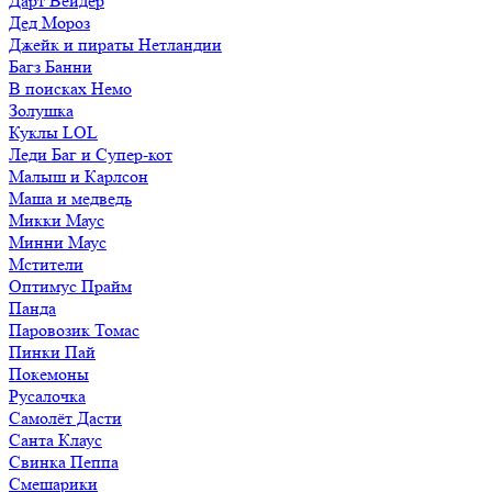
Дарт Вейдер
Дед Мороз
Джейк и пираты Нетландии
Багз Банни
В поисках Немо
Золушка
Куклы LOL
Леди Баг и Супер-кот
Малыш и Карлсон
Маша и медведь
Микки Маус
Минни Маус
Мстители
Оптимус Прайм
Панда
Паровозик Томас
Пинки Пай
Покемоны
Русалочка
Самолёт Дасти
Санта Клаус
Свинка Пеппа
Смешарики