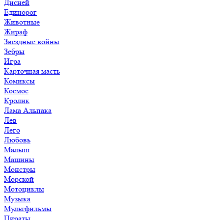
Дисней
Единорог
Животные
Жираф
Звёздные войны
Зебры
Игра
Карточная масть
Комиксы
Космос
Кролик
Лама Альпака
Лев
Лего
Любовь
Малыш
Машины
Монстры
Морской
Мотоциклы
Музыка
Мультфильмы
Пираты