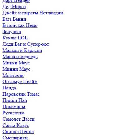
Дарт Вейдер
Дед Мороз
Джейк и пираты Нетландии
Багз Банни
В поисках Немо
Золушка
Куклы LOL
Леди Баг и Супер-кот
Малыш и Карлсон
Маша и медведь
Микки Маус
Минни Маус
Мстители
Оптимус Прайм
Панда
Паровозик Томас
Пинки Пай
Покемоны
Русалочка
Самолёт Дасти
Санта Клаус
Свинка Пеппа
Смешарики