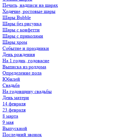
Печать, надписи на шарах
Ходячие, ростовые шары
Шары Bubble
Шары без рисунка
Шары с конфетти
Шары с приколами
Шары хром
Событие и праздники
День рождения
На 1 годик, годовасие
Выписка из роддома
Определение пола
Юбилей
Свадьба
На годовщину свадьбы
День матери
14 февраля
23 февраля
8 марта
9 мая
Выпускной
Последний звонок