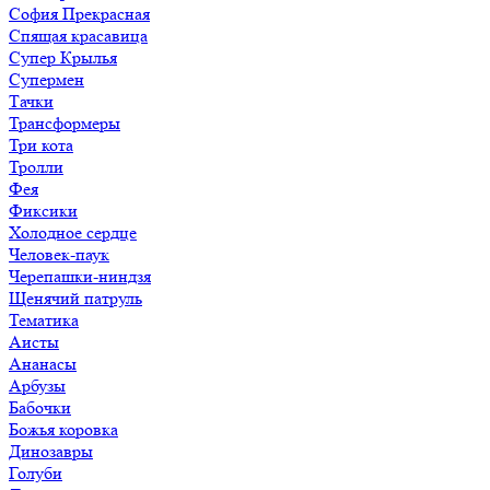
София Прекрасная
Спящая красавица
Супер Крылья
Супермен
Тачки
Трансформеры
Три кота
Тролли
Фея
Фиксики
Холодное сердце
Человек-паук
Черепашки-ниндзя
Щенячий патруль
Тематика
Аисты
Ананасы
Арбузы
Бабочки
Божья коровка
Динозавры
Голуби