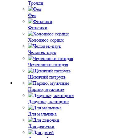
Тролли
Фея
Фиксики
Холодное сердце
Человек-паук
Черепашки-ниндзя
Щенячий патруль
Парню, мужчине
Девушке, женщине
Для мальчика
Для девочки