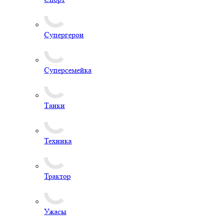
Супергерои
Суперсемейка
Танки
Техника
Трактор
Ужасы