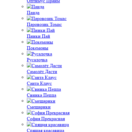
Оптимус Прайм
Панда
Паровозик Томас
Пинки Пай
Покемоны
Русалочка
Самолёт Дасти
Санта Клаус
Свинка Пеппа
Смешарики
София Прекрасная
Спящая красавица