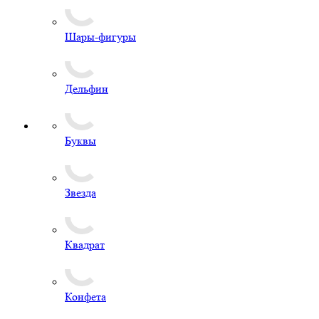
Шары-фигуры
Дельфин
Буквы
Звезда
Квадрат
Конфета