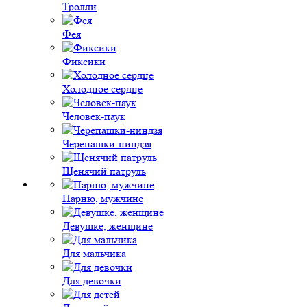
Тролли
Фея
Фиксики
Холодное сердце
Человек-паук
Черепашки-ниндзя
Щенячий патруль
Парню, мужчине
Девушке, женщине
Для мальчика
Для девочки