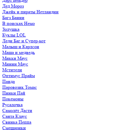
Дарт Вейдер
Дед Мороз
Джейк и пираты Нетландии
Багз Банни
В поисках Немо
Золушка
Куклы LOL
Леди Баг и Супер-кот
Малыш и Карлсон
Маша и медведь
Микки Маус
Минни Маус
Мстители
Оптимус Прайм
Панда
Паровозик Томас
Пинки Пай
Покемоны
Русалочка
Самолёт Дасти
Санта Клаус
Свинка Пеппа
Смешарики