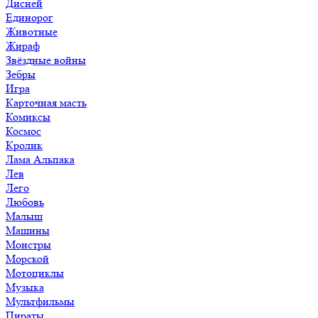
Дисней
Единорог
Животные
Жираф
Звёздные войны
Зебры
Игра
Карточная масть
Комиксы
Космос
Кролик
Лама Альпака
Лев
Лего
Любовь
Малыш
Машины
Монстры
Морской
Мотоциклы
Музыка
Мультфильмы
Пираты