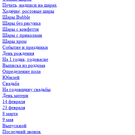
Печать, надписи на шарах
Ходячие, ростовые шары
Шары Bubble
Шары без рисунка
Шары с конфетти
Шары с приколами
Шары хром
Событие и праздники
День рождения
На 1 годик, годовасие
Выписка из роддома
Определение пола
Юбилей
Свадьба
На годовщину свадьбы
День матери
14 февраля
23 февраля
8 марта
9 мая
Выпускной
Последний звонок