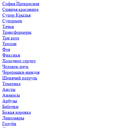
София Прекрасная
Спящая красавица
Супер Крылья
Супермен
Тачки
Трансформеры
Три кота
Тролли
Фея
Фиксики
Холодное сердце
Человек-паук
Черепашки-ниндзя
Щенячий патруль
Тематика
Аисты
Ананасы
Арбузы
Бабочки
Божья коровка
Динозавры
Голуби