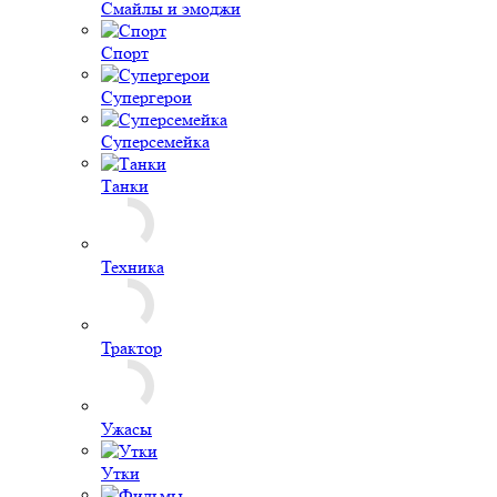
Ужасы
Утки
Фильмы
Фрукты
Футбольный мяч
Цветы
Шампанское
Шары-фигуры
Дельфин
Буквы