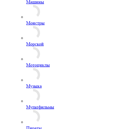
Мотоциклы
Музыка
Мультфильмы
Пираты
Плюшевый мишка
Пони
Привидение
Принцессы
Пчёлы