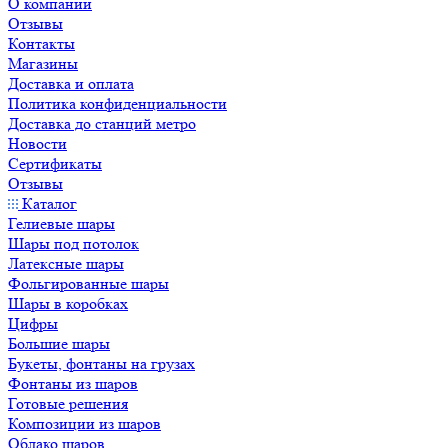
Большие шары
Букеты, фонтаны на грузах
Фонтаны из шаров
Готовые решения
Композиции из шаров
Облако шаров
Печать, надписи на шарах
Ходячие, ростовые шары
Шары Bubble
Шары без рисунка
Шары с конфетти
Шары с приколами
Шары хром
Событие и праздники
День рождения
На 1 годик, годовасие
Выписка из роддома
Определение пола
Юбилей
Свадьба
На годовщину свадьбы
День матери