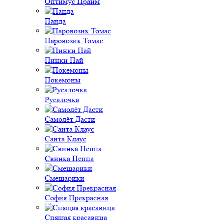
Оптимус Прайм
Панда
Паровозик Томас
Пинки Пай
Покемоны
Русалочка
Самолёт Дасти
Санта Клаус
Свинка Пеппа
Смешарики
София Прекрасная
Спящая красавица