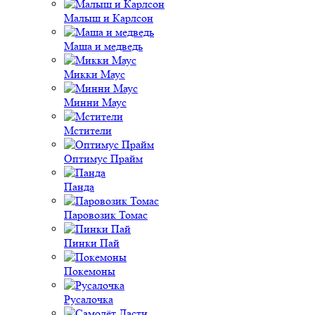
Малыш и Карлсон
Маша и медведь
Микки Маус
Минни Маус
Мстители
Оптимус Прайм
Панда
Паровозик Томас
Пинки Пай
Покемоны
Русалочка