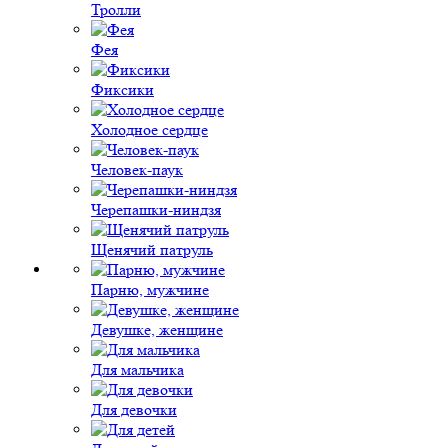
Тролли
Фея
Фиксики
Холодное сердце
Человек-паук
Черепашки-ниндзя
Щенячий патруль
Парню, мужчине
Девушке, женщине
Для мальчика
Для девочки