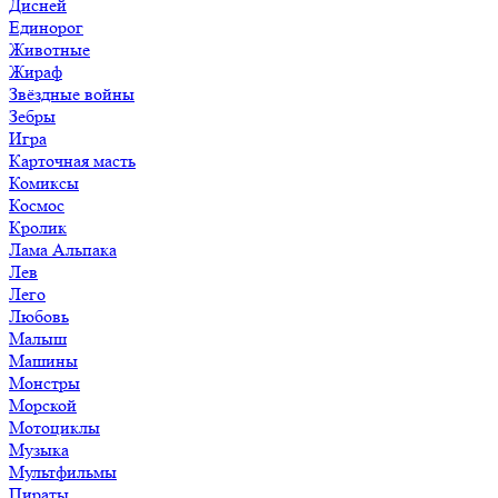
Дисней
Единорог
Животные
Жираф
Звёздные войны
Зебры
Игра
Карточная масть
Комиксы
Космос
Кролик
Лама Альпака
Лев
Лего
Любовь
Малыш
Машины
Монстры
Морской
Мотоциклы
Музыка
Мультфильмы
Пираты