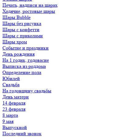
Печать, надписи на шарах
Ходячие, ростовые шары
Шары Bubble
Шары без рисунка
Шары с конфетти
Шары с приколами
Шары хром
Событие и праздники
День рождения
На 1 годик, годовасие
Выписка из роддома
Определение пола
Юбилей
Свадьба
На годовщину свадьбы
День матери
14 февраля
23 февраля
8 марта
9 мая
Выпускной
Последний звонок