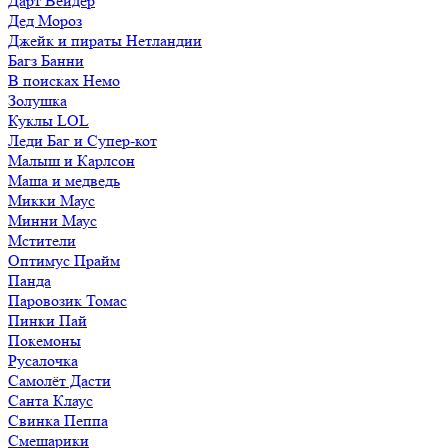
Дарт Вейдер
Дед Мороз
Джейк и пираты Нетландии
Багз Банни
В поисках Немо
Золушка
Куклы LOL
Леди Баг и Супер-кот
Малыш и Карлсон
Маша и медведь
Микки Маус
Минни Маус
Мстители
Оптимус Прайм
Панда
Паровозик Томас
Пинки Пай
Покемоны
Русалочка
Самолёт Дасти
Санта Клаус
Свинка Пеппа
Смешарики