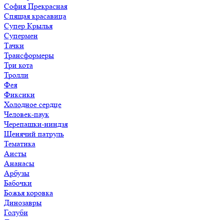
София Прекрасная
Спящая красавица
Супер Крылья
Супермен
Тачки
Трансформеры
Три кота
Тролли
Фея
Фиксики
Холодное сердце
Человек-паук
Черепашки-ниндзя
Щенячий патруль
Тематика
Аисты
Ананасы
Арбузы
Бабочки
Божья коровка
Динозавры
Голуби