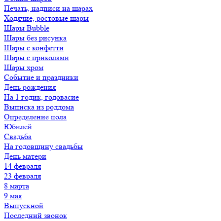
Печать, надписи на шарах
Ходячие, ростовые шары
Шары Bubble
Шары без рисунка
Шары с конфетти
Шары с приколами
Шары хром
Событие и праздники
День рождения
На 1 годик, годовасие
Выписка из роддома
Определение пола
Юбилей
Свадьба
На годовщину свадьбы
День матери
14 февраля
23 февраля
8 марта
9 мая
Выпускной
Последний звонок