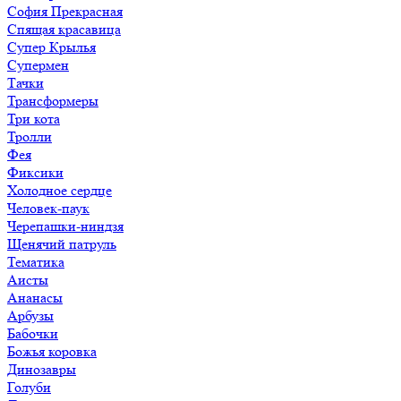
София Прекрасная
Спящая красавица
Супер Крылья
Супермен
Тачки
Трансформеры
Три кота
Тролли
Фея
Фиксики
Холодное сердце
Человек-паук
Черепашки-ниндзя
Щенячий патруль
Тематика
Аисты
Ананасы
Арбузы
Бабочки
Божья коровка
Динозавры
Голуби