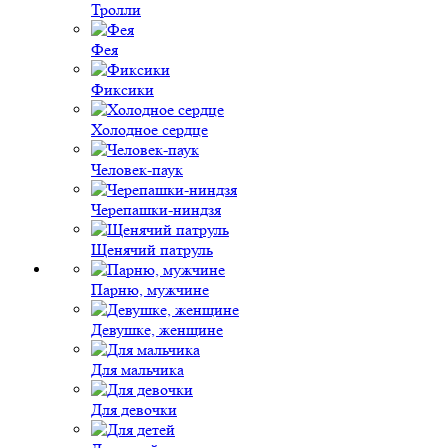
Тролли
Фея
Фиксики
Холодное сердце
Человек-паук
Черепашки-ниндзя
Щенячий патруль
Парню, мужчине
Девушке, женщине
Для мальчика
Для девочки