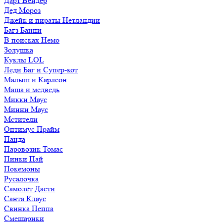
Дарт Вейдер
Дед Мороз
Джейк и пираты Нетландии
Багз Банни
В поисках Немо
Золушка
Куклы LOL
Леди Баг и Супер-кот
Малыш и Карлсон
Маша и медведь
Микки Маус
Минни Маус
Мстители
Оптимус Прайм
Панда
Паровозик Томас
Пинки Пай
Покемоны
Русалочка
Самолёт Дасти
Санта Клаус
Свинка Пеппа
Смешарики