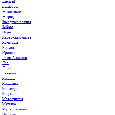
Дисней
Единорог
Животные
Жираф
Звёздные войны
Зебры
Игра
Карточная масть
Комиксы
Космос
Кролик
Лама Альпака
Лев
Лего
Любовь
Малыш
Машины
Монстры
Морской
Мотоциклы
Музыка
Мультфильмы
Пираты