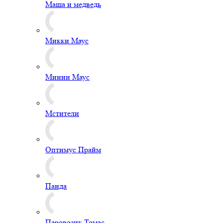
Маша и медведь
Микки Маус
Минни Маус
Мстители
Оптимус Прайм
Панда
Паровозик Томас