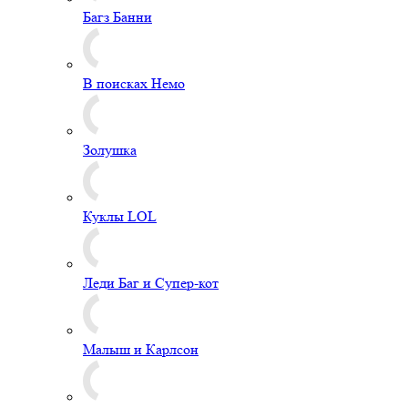
Багз Банни
В поисках Немо
Золушка
Куклы LOL
Леди Баг и Супер-кот
Малыш и Карлсон