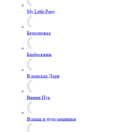
My Little Pony
Белоснежка
Барбоскины
В поисках Дори
Винни Пух
Вспыш и чудо-машинки