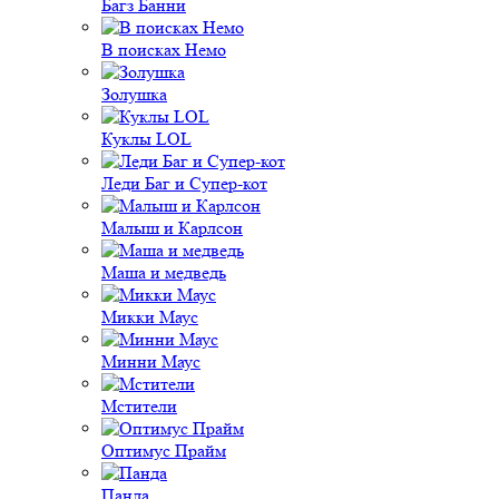
Багз Банни
В поисках Немо
Золушка
Куклы LOL
Леди Баг и Супер-кот
Малыш и Карлсон
Маша и медведь
Микки Маус
Минни Маус
Мстители
Оптимус Прайм
Панда