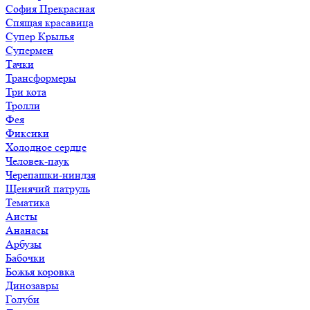
София Прекрасная
Спящая красавица
Супер Крылья
Супермен
Тачки
Трансформеры
Три кота
Тролли
Фея
Фиксики
Холодное сердце
Человек-паук
Черепашки-ниндзя
Щенячий патруль
Тематика
Аисты
Ананасы
Арбузы
Бабочки
Божья коровка
Динозавры
Голуби