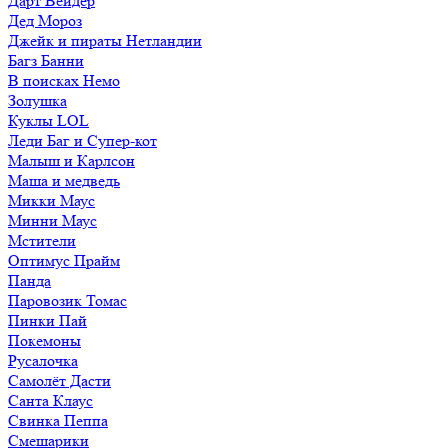
Дарт Вейдер
Дед Мороз
Джейк и пираты Нетландии
Багз Банни
В поисках Немо
Золушка
Куклы LOL
Леди Баг и Супер-кот
Малыш и Карлсон
Маша и медведь
Микки Маус
Минни Маус
Мстители
Оптимус Прайм
Панда
Паровозик Томас
Пинки Пай
Покемоны
Русалочка
Самолёт Дасти
Санта Клаус
Свинка Пеппа
Смешарики