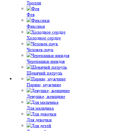
Тролли
Фея
Фиксики
Холодное сердце
Человек-паук
Черепашки-ниндзя
Щенячий патруль
Парню, мужчине
Девушке, женщине
Для мальчика
Для девочки