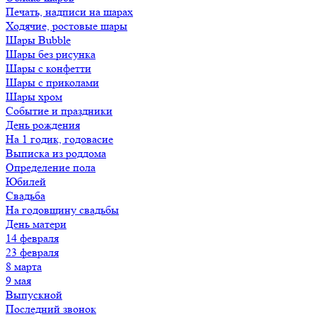
Печать, надписи на шарах
Ходячие, ростовые шары
Шары Bubble
Шары без рисунка
Шары с конфетти
Шары с приколами
Шары хром
Событие и праздники
День рождения
На 1 годик, годовасие
Выписка из роддома
Определение пола
Юбилей
Свадьба
На годовщину свадьбы
День матери
14 февраля
23 февраля
8 марта
9 мая
Выпускной
Последний звонок