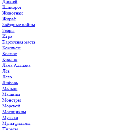
Дисней
Единорог
Животные
Жираф
Звёздные войны
Зебры
Игра
Карточная масть
Комиксы
Космос
Кролик
Лама Альпака
Лев
Лего
Любовь
Малыш
Машины
Монстры
Морской
Мотоциклы
Музыка
Мультфильмы
Пираты