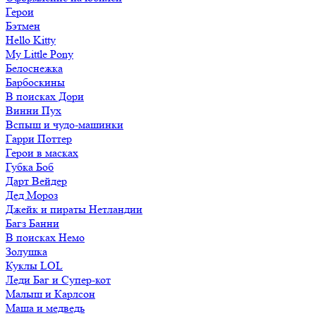
Герои
Бэтмен
Hello Kitty
My Little Pony
Белоснежка
Барбоскины
В поисках Дори
Винни Пух
Вспыш и чудо-машинки
Гарри Поттер
Герои в масках
Губка Боб
Дарт Вейдер
Дед Мороз
Джейк и пираты Нетландии
Багз Банни
В поисках Немо
Золушка
Куклы LOL
Леди Баг и Супер-кот
Малыш и Карлсон
Маша и медведь