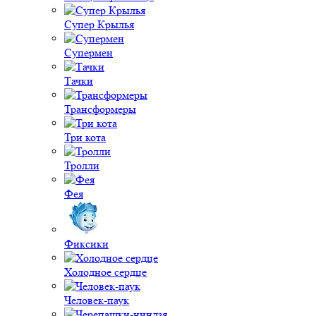
Супер Крылья
Супермен
Тачки
Трансформеры
Три кота
Тролли
Фея
Фиксики
Холодное сердце
Человек-паук