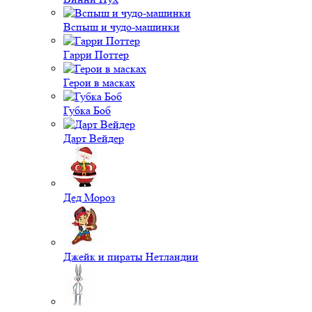
Вспыш и чудо-машинки
Гарри Поттер
Герои в масках
Губка Боб
Дарт Вейдер
Дед Мороз
Джейк и пираты Нетландии