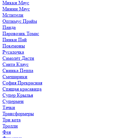
Микки Маус
Минни Маус
Мстители
Оптимус Прайм
Панда
Паровозик Томас
Пинки Пай
Покемоны
Русалочка
Самолёт Дасти
Санта Клаус
Свинка Пеппа
Смешарики
София Прекрасная
Спящая красавица
Супер Крылья
Супермен
Тачки
Трансформеры
Три кота
Тролли
Фея