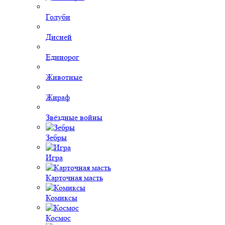
Голуби
Дисней
Единорог
Животные
Жираф
Звёздные войны
Зебры
Игра
Карточная масть
Комиксы
Космос