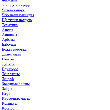
Фиксики
Холодное сердце
Человек-паук
Черепашки-ниндзя
Щенячий патруль
Тематика
Аисты
Ананасы
Арбузы
Бабочки
Божья коровка
Динозавры
Голуби
Дисней
Единорог
Животные
Жираф
Звёздные войны
Зебры
Игра
Карточная масть
Комиксы
Космос