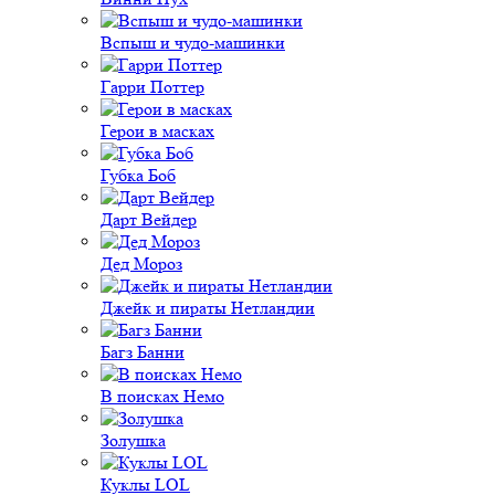
Вспыш и чудо-машинки
Гарри Поттер
Герои в масках
Губка Боб
Дарт Вейдер
Дед Мороз
Джейк и пираты Нетландии
Багз Банни
В поисках Немо
Золушка
Куклы LOL