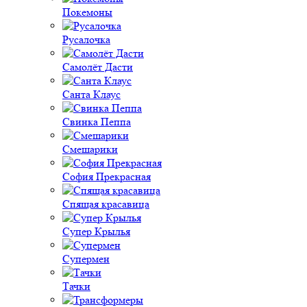
Покемоны
Русалочка
Самолёт Дасти
Санта Клаус
Свинка Пеппа
Смешарики
София Прекрасная
Спящая красавица
Супер Крылья
Супермен
Тачки