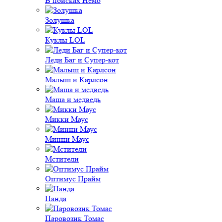
В поисках Немо
Золушка
Куклы LOL
Леди Баг и Супер-кот
Малыш и Карлсон
Маша и медведь
Микки Маус
Минни Маус
Мстители
Оптимус Прайм
Панда
Паровозик Томас