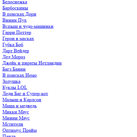
Белоснежка
Барбоскины
В поисках Дори
Винни Пух
Вспыш и чудо-машинки
Гарри Поттер
Герои в масках
Губка Боб
Дарт Вейдер
Дед Мороз
Джейк и пираты Нетландии
Багз Банни
В поисках Немо
Золушка
Куклы LOL
Леди Баг и Супер-кот
Малыш и Карлсон
Маша и медведь
Микки Маус
Минни Маус
Мстители
Оптимус Прайм
Панда