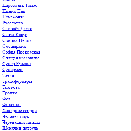
Паровозик Томас
Пинки Пай
Покемоны
Русалочка
Самолёт Дасти
Санта Клаус
Свинка Пеппа
Смешарики
София Прекрасная
Спящая красавица
Супер Крылья
Супермен
Тачки
Трансформеры
Три кота
Тролли
Фея
Фиксики
Холодное сердце
Человек-паук
Черепашки-ниндзя
Щенячий патруль