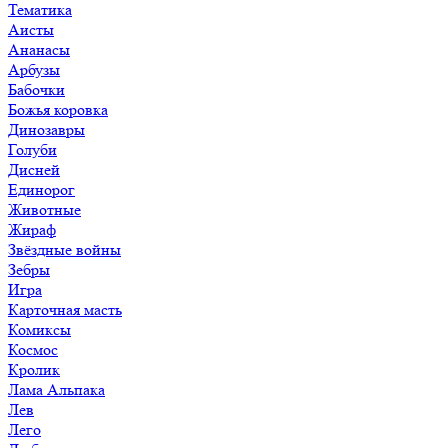
Тематика
Аисты
Ананасы
Арбузы
Бабочки
Божья коровка
Динозавры
Голуби
Дисней
Единорог
Животные
Жираф
Звёздные войны
Зебры
Игра
Карточная масть
Комиксы
Космос
Кролик
Лама Альпака
Лев
Лего