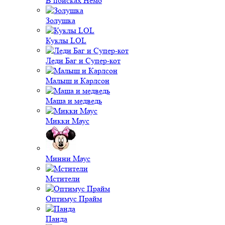
В поисках Немо
Золушка
Куклы LOL
Леди Баг и Супер-кот
Малыш и Карлсон
Маша и медведь
Микки Маус
Минни Маус
Мстители
Оптимус Прайм
Панда