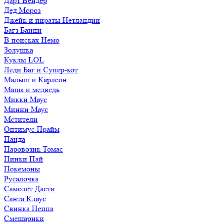
Дарт Вейдер
Дед Мороз
Джейк и пираты Нетландии
Багз Банни
В поисках Немо
Золушка
Куклы LOL
Леди Баг и Супер-кот
Малыш и Карлсон
Маша и медведь
Микки Маус
Минни Маус
Мстители
Оптимус Прайм
Панда
Паровозик Томас
Пинки Пай
Покемоны
Русалочка
Самолёт Дасти
Санта Клаус
Свинка Пеппа
Смешарики