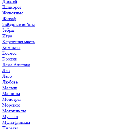
Дисней
Единорог
Животные
Жираф
Звёздные войны
Зебры
Игра
Карточная масть
Комиксы
Космос
Кролик
Лама Альпака
Лев
Лего
Любовь
Малыш
Машины
Монстры
Морской
Мотоциклы
Музыка
Мультфильмы
Пираты