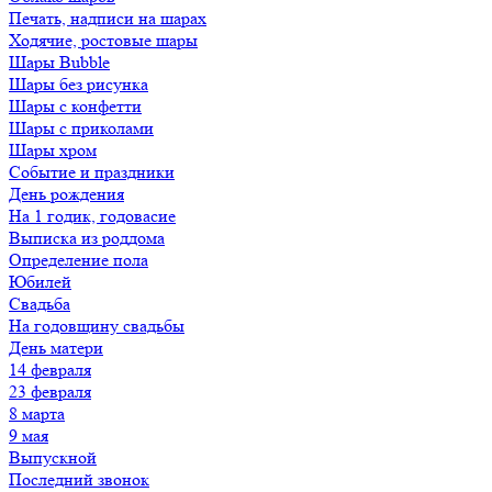
Печать, надписи на шарах
Ходячие, ростовые шары
Шары Bubble
Шары без рисунка
Шары с конфетти
Шары с приколами
Шары хром
Событие и праздники
День рождения
На 1 годик, годовасие
Выписка из роддома
Определение пола
Юбилей
Свадьба
На годовщину свадьбы
День матери
14 февраля
23 февраля
8 марта
9 мая
Выпускной
Последний звонок