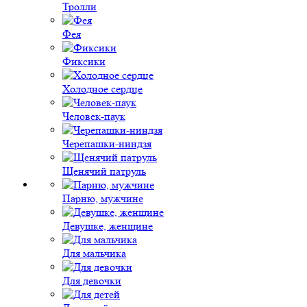
Тролли
Фея
Фиксики
Холодное сердце
Человек-паук
Черепашки-ниндзя
Щенячий патруль
Парню, мужчине
Девушке, женщине
Для мальчика
Для девочки