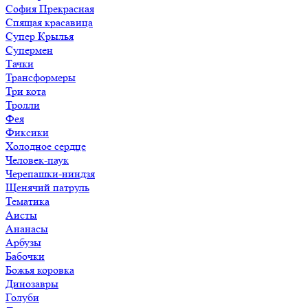
София Прекрасная
Спящая красавица
Супер Крылья
Супермен
Тачки
Трансформеры
Три кота
Тролли
Фея
Фиксики
Холодное сердце
Человек-паук
Черепашки-ниндзя
Щенячий патруль
Тематика
Аисты
Ананасы
Арбузы
Бабочки
Божья коровка
Динозавры
Голуби