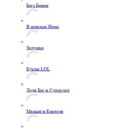
Багз Банни
В поисках Немо
Золушка
Куклы LOL
Леди Баг и Супер-кот
Малыш и Карлсон