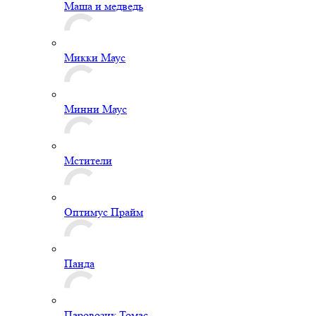
Маша и медведь
Микки Маус
Минни Маус
Мстители
Оптимус Прайм
Панда
Паровозик Томас