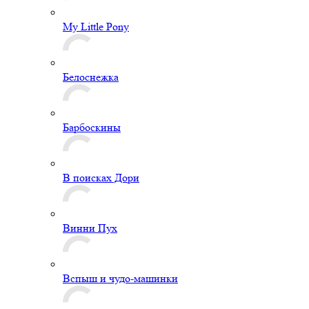
My Little Pony
Белоснежка
Барбоскины
В поисках Дори
Винни Пух
Вспыш и чудо-машинки