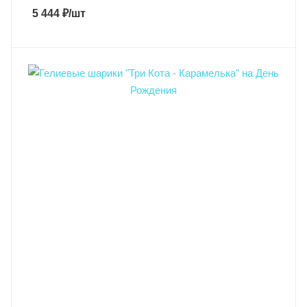
5 444
₽
/шт