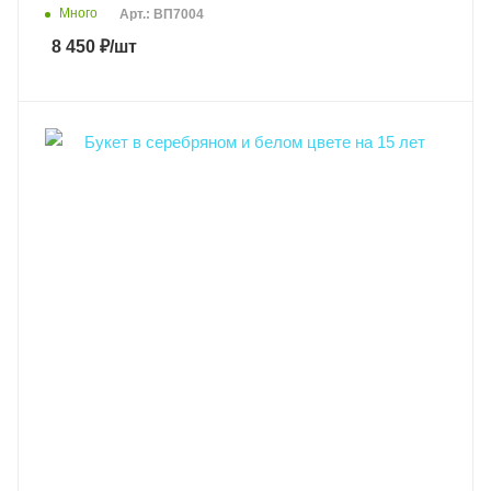
Много
Арт.: ВП7004
8 450
₽
/шт