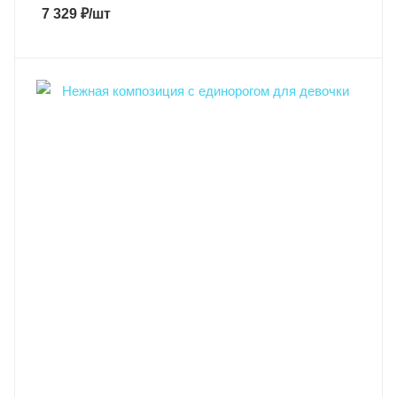
7 329
₽
/шт